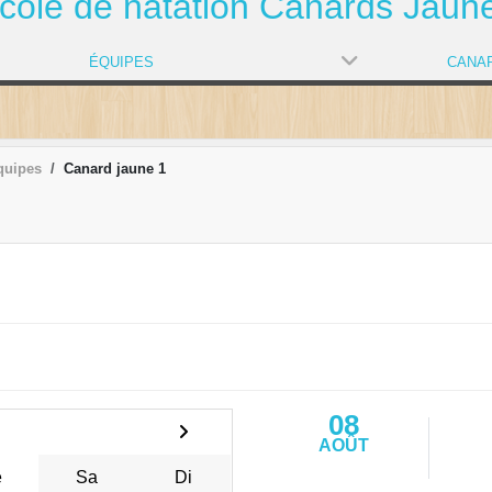
cole de natation Canards Jaun
ÉQUIPES
quipes
Canard jaune 1
08
AOÛT
e
Sa
Di