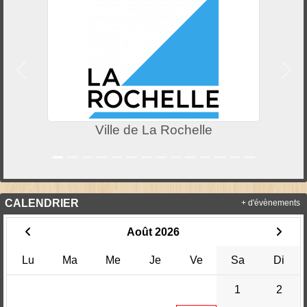
Précedent
Suiv
Ville de La Rochelle
CALENDRIER
+ d'évènements
Août 2026
Lu
Ma
Me
Je
Ve
Sa
Di
1
2