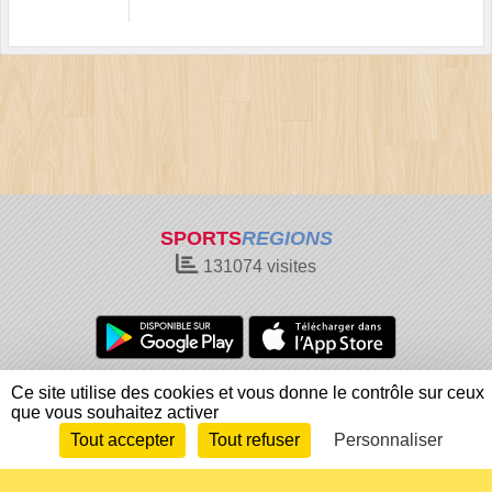
SPORTS
REGIONS
131074
visites
Charte cookies
Gestion des cookies
Ce site utilise des cookies et vous donne le contrôle sur ceux
que vous souhaitez activer
Informations légales
Signaler un contenu inapproprié
Tout accepter
Tout refuser
Personnaliser
Envie de participer ?
Connexion