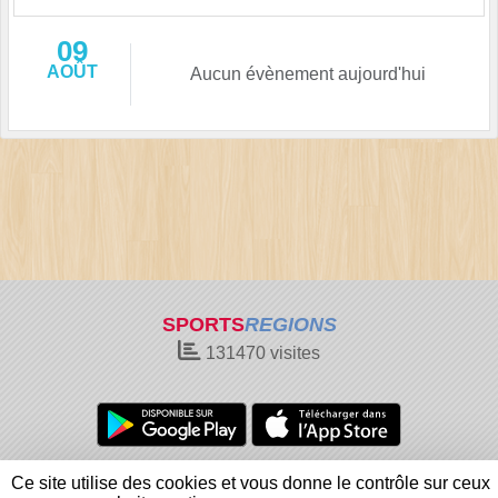
09
AOÛT
Aucun évènement aujourd'hui
SPORTS
REGIONS
131470
visites
Charte cookies
Gestion des cookies
Ce site utilise des cookies et vous donne le contrôle sur ceux