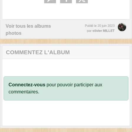
Voir tous les albums
Publié le
20 juin 2023
par
olivier MILLET
photos
COMMENTEZ L'ALBUM
Connectez-vous
pour pouvoir participer aux
commentaires.